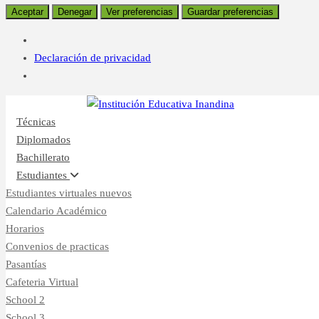
Aceptar
Denegar
Ver preferencias
Guardar preferencias
Declaración de privacidad
Inicio
CampusVirtual
Técnicas
Diplomados
Bachillerato
Estudiantes
Estudiantes virtuales nuevos
Calendario Académico
Horarios
Convenios de practicas
Pasantías
Cafeteria Virtual
School 2
School 3