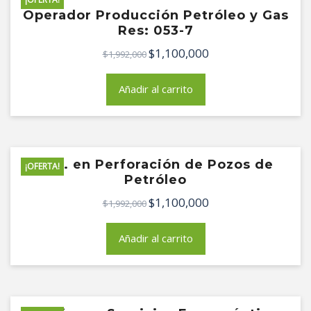
Operador Producción Petróleo y Gas
Res: 053-7
$
1,100,000
El
El
$
1,992,000
precio
precio
original
actual
Añadir al carrito
era:
es:
$1,992,000.
$1,100,000.
Téc. en Perforación de Pozos de
¡OFERTA!
Petróleo
$
1,100,000
El
El
$
1,992,000
precio
precio
original
actual
Añadir al carrito
era:
es:
$1,992,000.
$1,100,000.