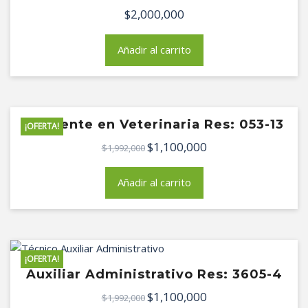
$
2,000,000
Añadir al carrito
Asistente en Veterinaria Res: 053-13
¡OFERTA!
$
1,100,000
El
El
$
1,992,000
precio
precio
original
actual
Añadir al carrito
era:
es:
$1,992,000.
$1,100,000.
¡OFERTA!
Auxiliar Administrativo Res: 3605-4
$
1,100,000
El
El
$
1,992,000