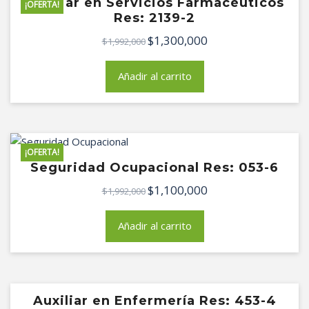
Auxiliar en Servicios Farmacéuticos
¡OFERTA!
Res: 2139-2
$
1,300,000
El
El
$
1,992,000
precio
precio
original
actual
Añadir al carrito
era:
es:
$1,992,000.
$1,300,000.
¡OFERTA!
Seguridad Ocupacional Res: 053-6
$
1,100,000
El
El
$
1,992,000
precio
precio
original
actual
Añadir al carrito
era:
es:
$1,992,000.
$1,100,000.
Auxiliar en Enfermería Res: 453-4