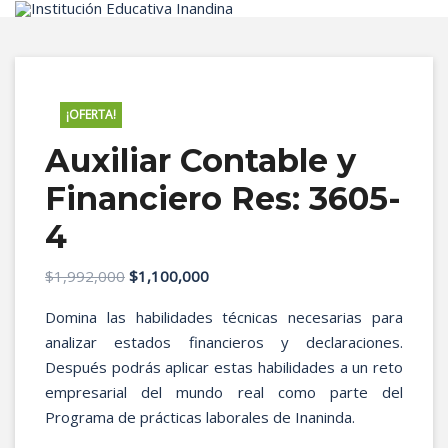
Inicio
¡OFERTA!
Auxiliar Contable y
Financiero Res: 3605-
4
El
El
$
1,992,000
$
1,100,000
precio
precio
Domina las habilidades técnicas necesarias para
original
actual
analizar estados financieros y declaraciones.
era:
es:
Después podrás aplicar estas habilidades a un reto
$1,992,000.
$1,100,000.
empresarial del mundo real como parte del
Programa de prácticas laborales de Inaninda.