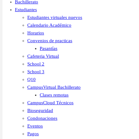
Bachillerato
Estudiantes
Estudiantes virtuales nuevos
Calendario Académico
Horarios
Convenios de practicas
Pasantías
Cafeteria Virtual
School 2
School 3
Q10
CampusVirtual Bachillerato
Clases remotas
CampusCloud Técnicos
Bioseguridad
Condonaciones
Eventos
Pagos