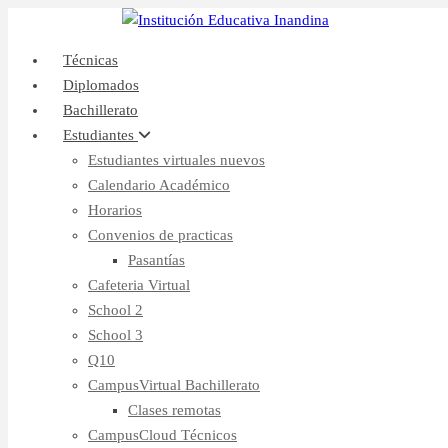
Inicio
CampusVirtual
Técnicas
Diplomados
Bachillerato
Estudiantes
Estudiantes virtuales nuevos
Calendario Académico
Horarios
Convenios de practicas
Pasantías
Cafeteria Virtual
School 2
School 3
Q10
CampusVirtual Bachillerato
Clases remotas
CampusCloud Técnicos