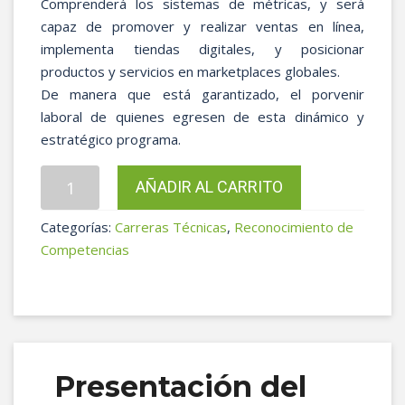
Comprenderá los sistemas de métricas, y será
capaz de promover y realizar ventas en línea,
implementa tiendas digitales, y posicionar
productos y servicios en marketplaces globales.
De manera que está garantizado, el porvenir
laboral de quienes egresen de esta dinámico y
estratégico programa.
Auxiliar
AÑADIR AL CARRITO
en
Mercadeo
Categorías:
Carreras Técnicas
,
Reconocimiento de
con
Competencias
énfasis
en
Marketing
Digital
Res:
Presentación del
053-
12