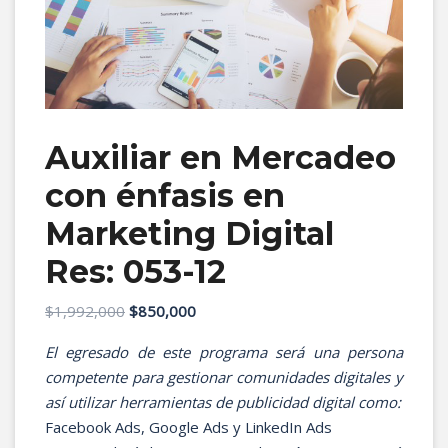
Auxiliar en Mercadeo
con énfasis en
Marketing Digital
Res: 053-12
El
El
$
1,992,000
$
850,000
precio
precio
El egresado de este programa será una persona
original
actual
competente para gestionar comunidades digitales y
era:
es:
así utilizar herramientas de publicidad digital como:
$1,992,000.
$850,000.
Facebook Ads, Google Ads y LinkedIn Ads