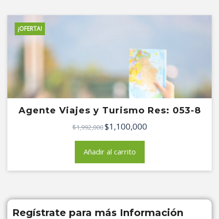
¡OFERTA!
Agente Viajes y Turismo Res: 053-8
$
1,100,000
El
El
$
1,992,000
precio
precio
original
actual
Añadir al carrito
era:
es:
$1,992,000.
$1,100,000.
Regístrate para más Información