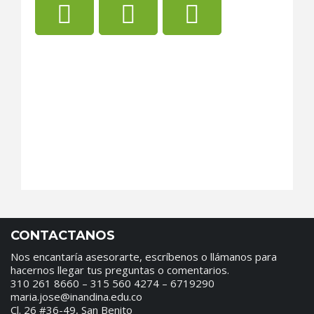
CONTACTANOS
Nos encantaría asesorarte, escríbenos o llámanos para
hacernos llegar tus preguntas o comentarios.
310 261 8660 – 315 560 4274 – 6719290
maria.jose@inandina.edu.co
Cl. 26 #36-49, San Benito