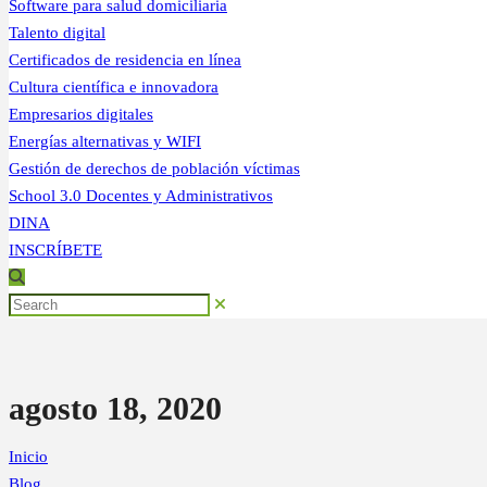
Software para salud domiciliaria
Talento digital
Certificados de residencia en línea
Cultura científica e innovadora
Empresarios digitales
Energías alternativas y WIFI
Gestión de derechos de población víctimas
School 3.0 Docentes y Administrativos
DINA
INSCRÍBETE
agosto 18, 2020
Inicio
Blog