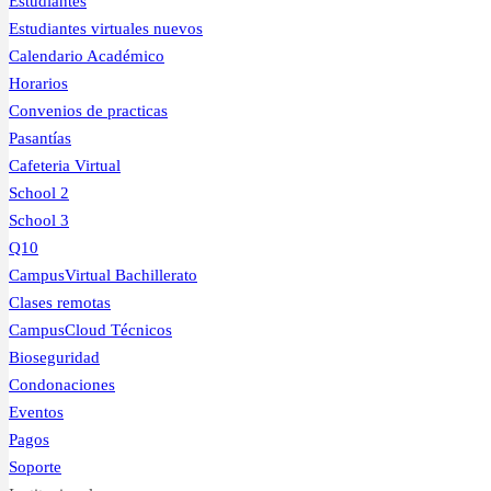
Estudiantes
Estudiantes virtuales nuevos
Calendario Académico
Horarios
Convenios de practicas
Pasantías
Cafeteria Virtual
School 2
School 3
Q10
CampusVirtual Bachillerato
Clases remotas
CampusCloud Técnicos
Bioseguridad
Condonaciones
Eventos
Pagos
Soporte