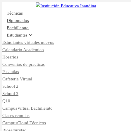
Inicio
CampusVirtual
Técnicas
Diplomados
Bachillerato
Estudiantes
Estudiantes virtuales nuevos
Calendario Académico
Horarios
Convenios de practicas
Pasantías
Cafeteria Virtual
School 2
School 3
Q10
CampusVirtual Bachillerato
Clases remotas
CampusCloud Técnicos
Bioseguridad