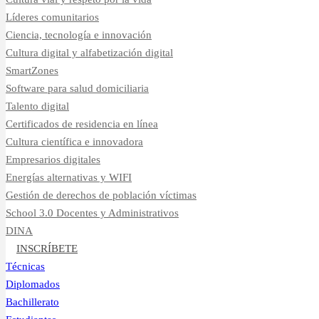
Líderes comunitarios
Ciencia, tecnología e innovación
Cultura digital y alfabetización digital
SmartZones
Software para salud domiciliaria
Talento digital
Certificados de residencia en línea
Cultura científica e innovadora
Empresarios digitales
Energías alternativas y WIFI
Gestión de derechos de población víctimas
School 3.0 Docentes y Administrativos
DINA
INSCRÍBETE
Técnicas
Diplomados
Bachillerato