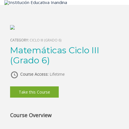
Inicio
CATEGORY:
CICLO III (GRADO 6)
Matemáticas Ciclo III
(Grado 6)
Course Access:
Lifetime
Take this Course
Course Overview