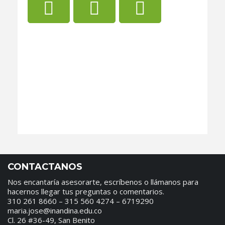
CONTACTANOS
Nos encantaría asesorarte, escríbenos o llámanos para
hacernos llegar tus preguntas o comentarios.
310 261 8660 – 315 560 4274 – 6719290
maria.jose@inandina.edu.co
Cl. 26 #36-49, San Benito