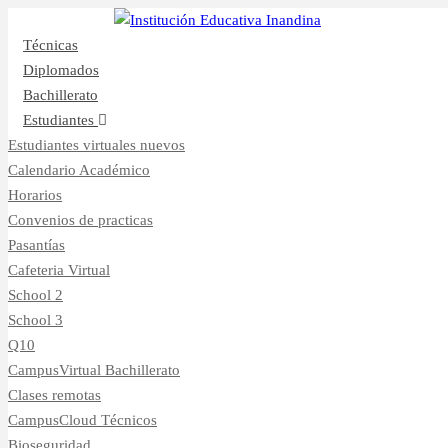
Inicio
CampusVirtual
Técnicas
Diplomados
Bachillerato
Estudiantes
Estudiantes virtuales nuevos
Calendario Académico
Horarios
Convenios de practicas
Pasantías
Cafeteria Virtual
School 2
School 3
Q10
CampusVirtual Bachillerato
Clases remotas
CampusCloud Técnicos
Bioseguridad