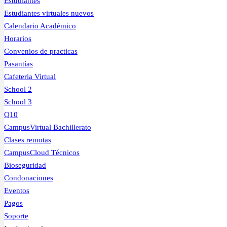
Estudiantes
Estudiantes virtuales nuevos
Calendario Académico
Horarios
Convenios de practicas
Pasantías
Cafeteria Virtual
School 2
School 3
Q10
CampusVirtual Bachillerato
Clases remotas
CampusCloud Técnicos
Bioseguridad
Condonaciones
Eventos
Pagos
Soporte