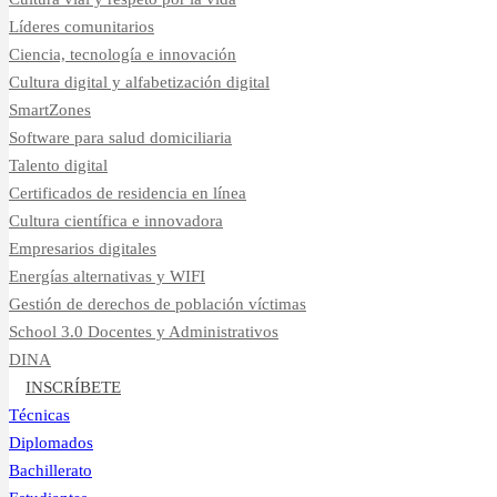
Líderes comunitarios
Ciencia, tecnología e innovación
Cultura digital y alfabetización digital
SmartZones
Software para salud domiciliaria
Talento digital
Certificados de residencia en línea
Cultura científica e innovadora
Empresarios digitales
Energías alternativas y WIFI
Gestión de derechos de población víctimas
School 3.0 Docentes y Administrativos
DINA
INSCRÍBETE
Técnicas
Diplomados
Bachillerato