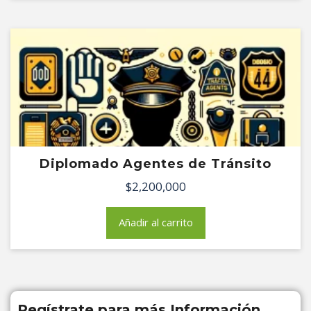
$1,992,000.
$1,100,000.
Diplomado Agentes de Tránsito
$
2,200,000
Añadir al carrito
Regístrate para más Información