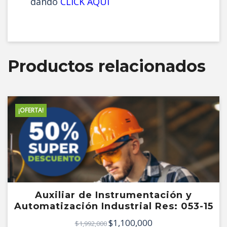
dando
CLICK AQUI
Productos relacionados
¡OFERTA!
Auxiliar de Instrumentación y
Automatización Industrial Res: 053-15
$
1,100,000
El
El
$
1,992,000