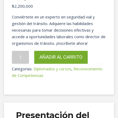
$
2,200,000
Conviértete en un experto en seguridad vial y
gestión del tránsito. Adquiere las habilidades
necesarias para tomar decisiones efectivas y
accede a oportunidades laborales como director de
organismos de tránsito. ¡Inscríbete ahora!
Diplomado
AÑADIR AL CARRITO
Gestión
del
Categorías:
Diplomados y cursos
,
Reconocimiento
Tránsito
de Competencias
y
la
Seguridad
Vial
cantidad
Presentación del