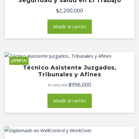
Seguridad y salud en El Trabajo
$
2,200,000
Añadir al carrito
¡OFERTA!
Técnico Asistente Juzgados,
Tribunales y Afines
$
996,000
El
El
$
1,992,000
precio
precio
original
actual
Añadir al carrito
era:
es:
$1,992,000.
$996,000.