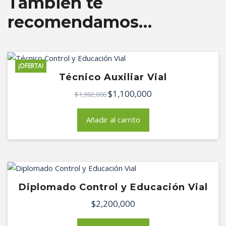
También te
recomendamos…
¡OFERTA!
Técnico Auxiliar Vial
$
1,100,000
El
El
$
1,992,000
precio
precio
original
actual
Añadir al carrito
era:
es:
$1,992,000.
$1,100,000.
Diplomado Control y Educación Vial
$
2,200,000