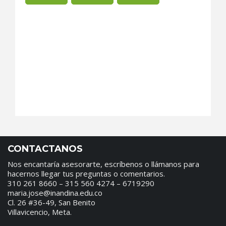
CONTACTANOS
Nos encantaría asesorarte, escríbenos o llámanos para
hacernos llegar tus preguntas o comentarios.
310 261 8660 – 315 560 4274 – 6719290
maria.jose@inandina.edu.co
Cl. 26 #36-49, San Benito
Villavicencio, Meta.