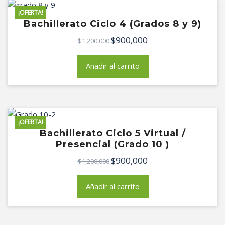
¡OFERTA!
Bachillerato Ciclo 4 (Grados 8 y 9)
$
900,000
El
El
$
1,200,000
precio
precio
original
actual
Añadir al carrito
era:
es:
$1,200,000.
$900,000.
¡OFERTA!
Bachillerato Ciclo 5 Virtual /
Presencial (Grado 10 )
$
900,000
El
El
$
1,200,000
precio
precio
original
actual
Añadir al carrito
era:
es:
$1,200,000.
$900,000.