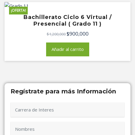
¡OFERTA!
Bachillerato Ciclo 6 Virtual /
Presencial ( Grado 11 )
$
900,000
El
El
$
1,200,000
precio
precio
original
actual
Añadir al carrito
era:
es:
$1,200,000.
$900,000.
Regístrate para más Información