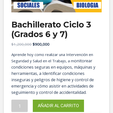
Bachillerato Ciclo 3
(Grados 6 y 7)
El
El
$
1,200,000
$
900,000
precio
precio
Aprende hoy como realizar una Intervención en
original
actual
onitorear
Seguridad y Salud en el Trabajo, a m
era:
es:
condiciones seguras en equipos, máquinas y
$1,200,000.
$900,000.
herramientas, a
Identificar condiciones
inseguras y peligros de higiene y control de
emergencia y cómo a
sistir en actividades de
seguimiento y control de accidentalidad.
Bachillerato
AÑADIR AL CARRITO
Ciclo