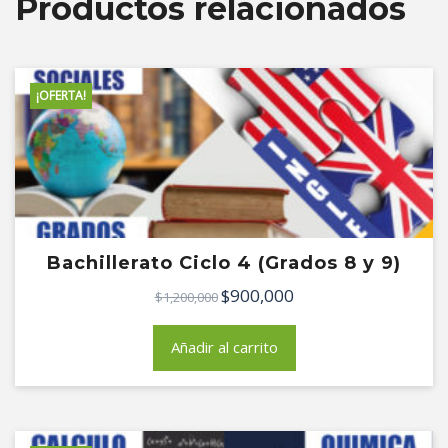
Productos relacionados
¡OFERTA!
Bachillerato Ciclo 4 (Grados 8 y 9)
$
900,000
El
El
$
1,200,000
precio
precio
original
actual
Añadir al carrito
era:
es:
$1,200,000.
$900,000.