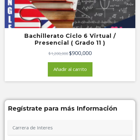
Bachillerato Ciclo 6 Virtual /
Presencial ( Grado 11 )
$
900,000
El
El
$
1,200,000
precio
precio
original
actual
Añadir al carrito
era:
es:
$1,200,000.
$900,000.
Regístrate para más Información