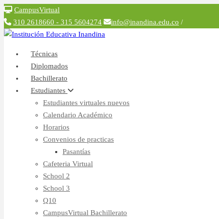
Inicio
CampusVirtual
310 2618660 - 315 5604274
info@inandina.edu.co
/
Técnicas
Diplomados
Bachillerato
Estudiantes
Estudiantes virtuales nuevos
Calendario Académico
Horarios
Convenios de practicas
Pasantías
Cafeteria Virtual
School 2
School 3
Q10
CampusVirtual Bachillerato