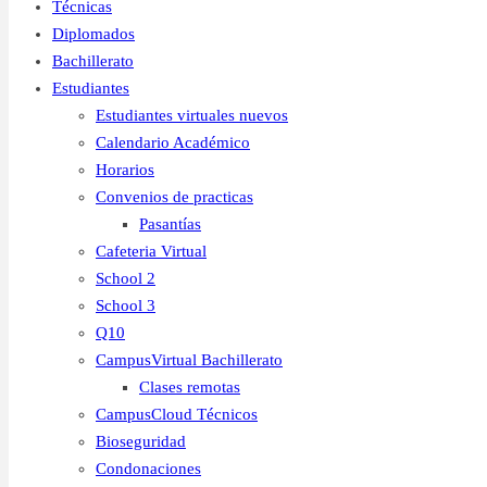
Técnicas
Diplomados
Bachillerato
Estudiantes
Estudiantes virtuales nuevos
Calendario Académico
Horarios
Convenios de practicas
Pasantías
Cafeteria Virtual
School 2
School 3
Q10
CampusVirtual Bachillerato
Clases remotas
CampusCloud Técnicos
Bioseguridad
Condonaciones