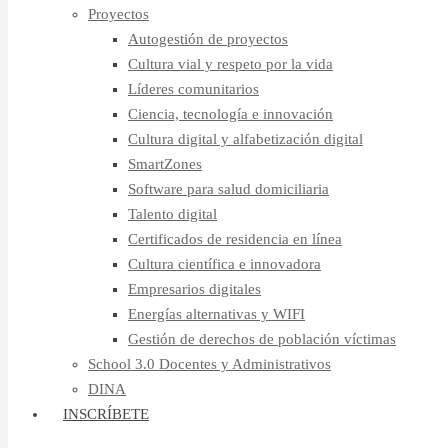
Proyectos
Autogestión de proyectos
Cultura vial y respeto por la vida
Líderes comunitarios
Ciencia, tecnología e innovación
Cultura digital y alfabetización digital
SmartZones
Software para salud domiciliaria
Talento digital
Certificados de residencia en línea
Cultura científica e innovadora
Empresarios digitales
Energías alternativas y WIFI
Gestión de derechos de población víctimas
School 3.0 Docentes y Administrativos
DINA
INSCRÍBETE