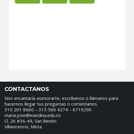
CONTACTANOS
Nos encantaría asesorarte, escríbenos o llámanos para
hacernos llegar tus preguntas o comentarios.
310 261 8660 – 315 560 4274 – 6719290
maria.jose@inandina.edu.co
Cl. 26 #36-49, San Benito
Villavicencio, Meta.