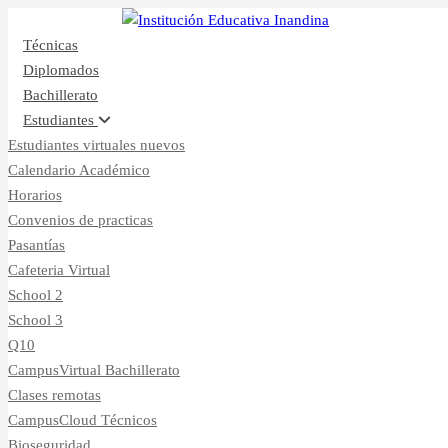
Inicio
CampusVirtual
Técnicas
Diplomados
Bachillerato
Estudiantes
Estudiantes virtuales nuevos
Calendario Académico
Horarios
Convenios de practicas
Pasantías
Cafeteria Virtual
School 2
School 3
Q10
CampusVirtual Bachillerato
Clases remotas
CampusCloud Técnicos
Bioseguridad