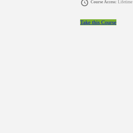
Course Access:
Lifetime
Take this Course