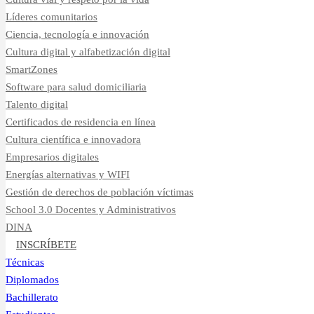
Líderes comunitarios
Ciencia, tecnología e innovación
Cultura digital y alfabetización digital
SmartZones
Software para salud domiciliaria
Talento digital
Certificados de residencia en línea
Cultura científica e innovadora
Empresarios digitales
Energías alternativas y WIFI
Gestión de derechos de población víctimas
School 3.0 Docentes y Administrativos
DINA
INSCRÍBETE
Técnicas
Diplomados
Bachillerato