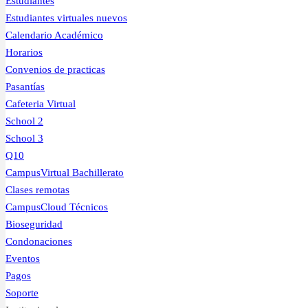
Estudiantes
Estudiantes virtuales nuevos
Calendario Académico
Horarios
Convenios de practicas
Pasantías
Cafeteria Virtual
School 2
School 3
Q10
CampusVirtual Bachillerato
Clases remotas
CampusCloud Técnicos
Bioseguridad
Condonaciones
Eventos
Pagos
Soporte