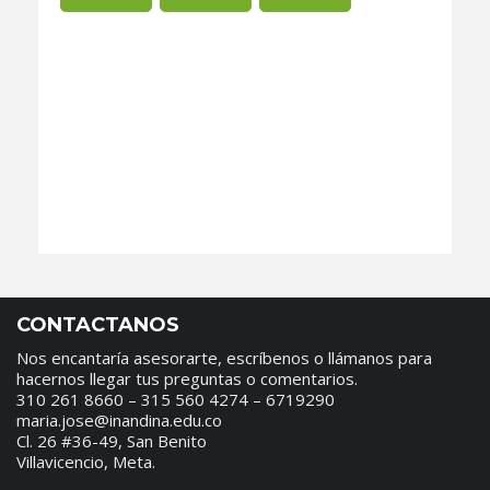
CONTACTANOS
Nos encantaría asesorarte, escríbenos o llámanos para
hacernos llegar tus preguntas o comentarios.
310 261 8660 – 315 560 4274 – 6719290
maria.jose@inandina.edu.co
Cl. 26 #36-49, San Benito
Villavicencio, Meta.