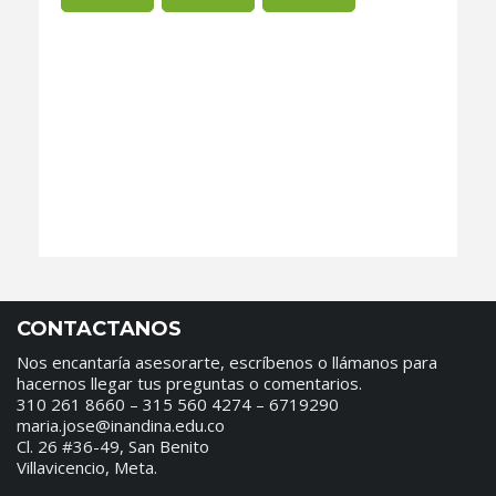
CONTACTANOS
Nos encantaría asesorarte, escríbenos o llámanos para
hacernos llegar tus preguntas o comentarios.
310 261 8660 – 315 560 4274 – 6719290
maria.jose@inandina.edu.co
Cl. 26 #36-49, San Benito
Villavicencio, Meta.