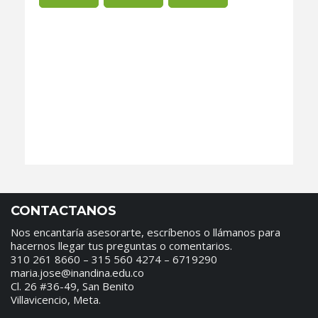
CONTACTANOS
Nos encantaría asesorarte, escríbenos o llámanos para
hacernos llegar tus preguntas o comentarios.
310 261 8660 – 315 560 4274 – 6719290
maria.jose@inandina.edu.co
Cl. 26 #36-49, San Benito
Villavicencio, Meta.