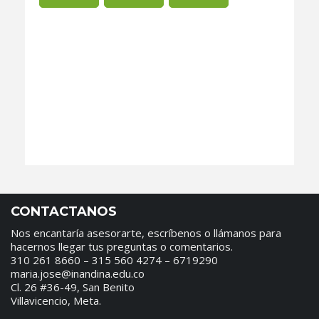
CONTACTANOS
Nos encantaría asesorarte, escríbenos o llámanos para
hacernos llegar tus preguntas o comentarios.
310 261 8660 – 315 560 4274 – 6719290
maria.jose@inandina.edu.co
Cl. 26 #36-49, San Benito
Villavicencio, Meta.