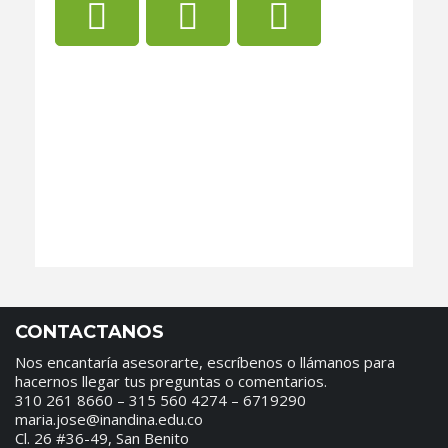
CONTACTANOS
Nos encantaría asesorarte, escríbenos o llámanos para
hacernos llegar tus preguntas o comentarios.
310 261 8660 – 315 560 4274 – 6719290
maria.jose@inandina.edu.co
Cl. 26 #36-49, San Benito