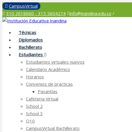
Inicio
CampusVirtual
310 2618660 - 315 5604274
info@inandina.edu.co
/
Técnicas
Diplomados
Bachillerato
Estudiantes
Estudiantes virtuales nuevos
Calendario Académico
Horarios
Convenios de practicas
Pasantías
Cafeteria Virtual
School 2
School 3
Q10
CampusVirtual Bachillerato