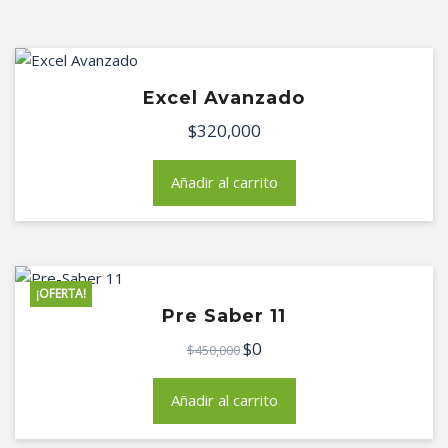
Excel Avanzado
$
320,000
Añadir al carrito
¡OFERTA!
Pre Saber 11
$
0
El
El
$
450,000
precio
precio
original
actual
Añadir al carrito
era:
es:
$450,000.
$0.