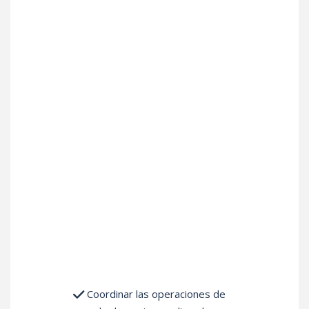
Técnico en
Perforación de
Pozos Petroleros
¿Qué
Aprenderás?
Coordinar las operaciones de