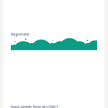
Cuota 1: $154.000
Cuota 2: $154.000
Cuota 3: $154.000
Cuota 4: $154.000
Registrate!
Regístrate hoy.
No publicaremos ni cederemos tus datos
personales con nadie más, ni daremos
otro uso a la información que compartes
con nosotros que no sea con fines de
contactarte para darte más información
sobre nuestros programas de formación.
[egoi-simple-form id=»590″]