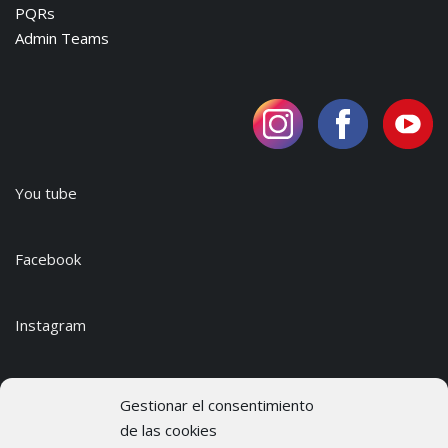
PQRs
Admin Teams
You tube
Facebook
Instagram
Gestionar el consentimiento
© 2024 Institución Educativa Inandina.
de las cookies