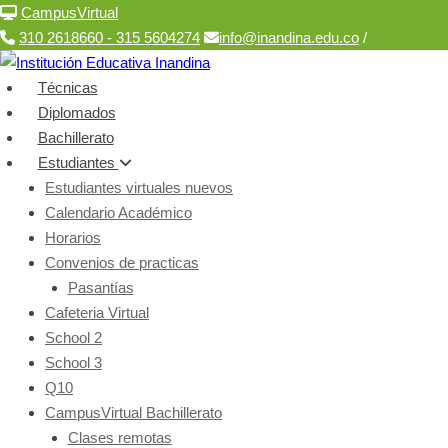
Inicio
CampusVirtual
310 2618660 - 315 5604274
info@inandina.edu.co
/
Técnicas
Diplomados
Bachillerato
Estudiantes
Estudiantes virtuales nuevos
Calendario Académico
Horarios
Convenios de practicas
Pasantías
Cafeteria Virtual
School 2
School 3
Q10
CampusVirtual Bachillerato
Clases remotas