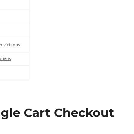
n víctimas
ativos
ngle Cart Checkout