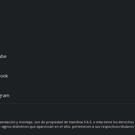
ube
book
gram
sentación y montaje, son de propiedad de Inandina S.A.S. o ésta tiene los derechos
 signos distintivos que aparezcan en el sitio, pertenecen a sus respectivos titulare