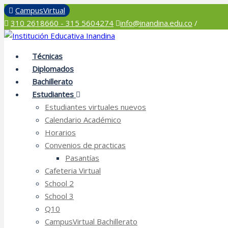
Inicio
CampusVirtual
310 2618660 - 315 5604274
info@inandina.edu.co
/
Técnicas
Diplomados
Bachillerato
Estudiantes
Estudiantes virtuales nuevos
Calendario Académico
Horarios
Convenios de practicas
Pasantías
Cafeteria Virtual
School 2
School 3
Q10
CampusVirtual Bachillerato