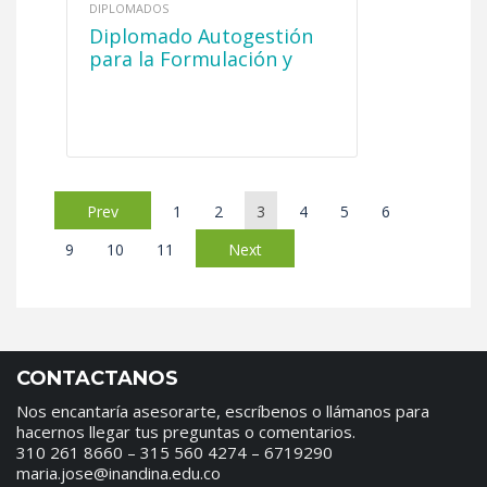
DIPLOMADOS
Diplomado Autogestión
para la Formulación y
Ejecución de Proyectos
Prev
1
2
3
4
5
6
9
10
11
Next
CONTACTANOS
Nos encantaría asesorarte, escríbenos o llámanos para
hacernos llegar tus preguntas o comentarios.
310 261 8660 – 315 560 4274 – 6719290
maria.jose@inandina.edu.co